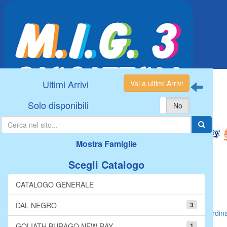
Ultimi Arrivi
Vai a ultimi Arrivi
Solo disponibili
Sì
No
Mostra Famiglie
Scegli Catalogo
CATALOGO GENERALE
DAL NEGRO
3
Articoli trovati: 0
Visualizza
elementi per pagina, ordin
GOLIATH BURAGO NEW RAY
1